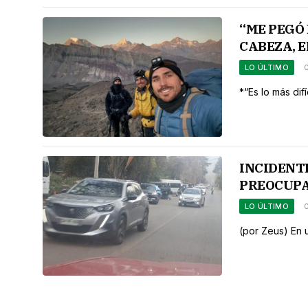
“ME PEGÓ 
CABEZA, E
LO ÚLTIMO
*“Es lo más dif
INCIDENT
PREOCUPA
LO ÚLTIMO
(por Zeus) En 