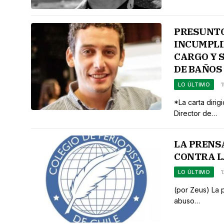
PRESUNTO
INCUMPLI
CARGO Y 
DE BAÑOS
LO ÚLTIMO
*La carta dirig
Director de…
LA PRENS
CONTRA L
LO ÚLTIMO
(por Zeus) La 
abuso…