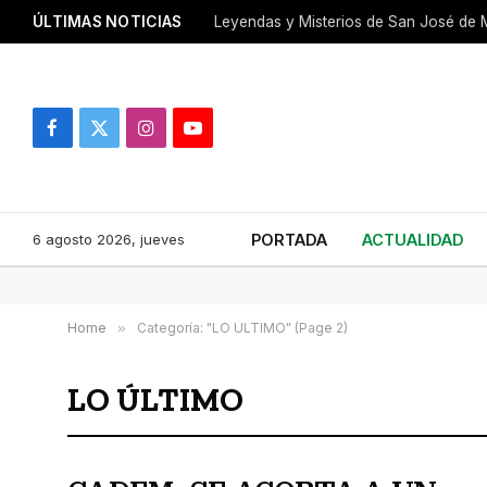
ÚLTIMAS NOTICIAS
Leyendas y Misterios de San José de M
Facebook
X
Instagram
YouTube
(Twitter)
6 agosto 2026, jueves
PORTADA
ACTUALIDAD
Home
»
Categoría: "LO ÚLTIMO" (Page 2)
LO ÚLTIMO