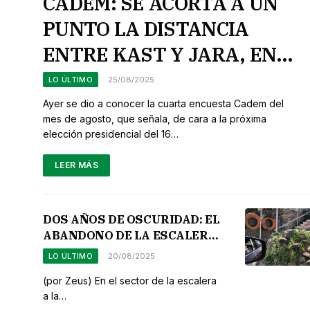
CADEM: SE ACORTA A UN
PUNTO LA DISTANCIA
ENTRE KAST Y JARA, EN
TANTO MATTHEI NO
LO ÚLTIMO
25/08/2025
DESPEGA DEL TERCER
Ayer se dio a conocer la cuarta encuesta Cadem del
mes de agosto, que señala, de cara a la próxima
LUGAR.
elección presidencial del 16…
LEER MÁS
DOS AÑOS DE OSCURIDAD: EL
ABANDONO DE LA ESCALERA
A LA VICTORIA.
LO ÚLTIMO
20/08/2025
(por Zeus) En el sector de la escalera
a la…