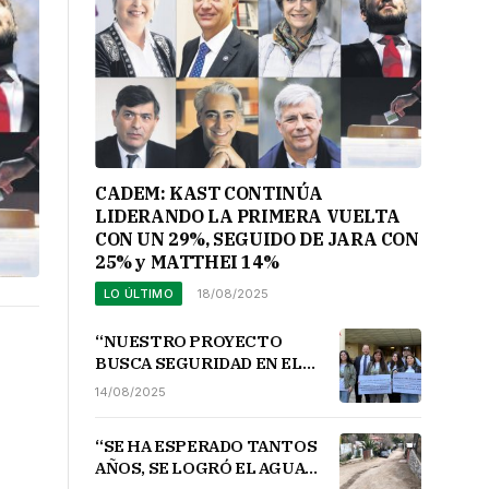
CADEM: KAST CONTINÚA
LIDERANDO LA PRIMERA VUELTA
CON UN 29%, SEGUIDO DE JARA CON
25% y MATTHEI 14%
LO ÚLTIMO
18/08/2025
“NUESTRO PROYECTO
BUSCA SEGURIDAD EN EL
TURISMO AVENTURA,
14/08/2025
SANCIONES GRAVES PARA
QUIENES INCUMPLAN
“SE HA ESPERADO TANTOS
DICHAS NORMATIVAS”.
AÑOS, SE LOGRÓ EL AGUA