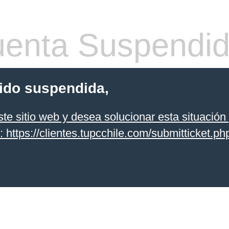
enta Suspendi
sido suspendida,
te sitio web y desea solucionar esta situación 
k: https://clientes.tupcchile.com/submitticket.php