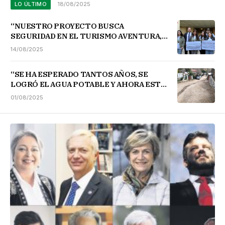
LO ÚLTIMO
18/08/2025
“NUESTRO PROYECTO BUSCA
SEGURIDAD EN EL TURISMO AVENTURA,
SANCIONES GRAVES PARA QUIENES
14/08/2025
INCUMPLAN DICHAS NORMATIVAS”.
“SE HA ESPERADO TANTOS AÑOS, SE
LOGRÓ EL AGUA POTABLE Y AHORA ESTÁ
AD PORTAS DE TENER DEFINITIVAMENTE
01/08/2025
ALCANTARILLADO”.