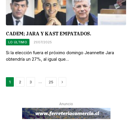
CADEM; JARA Y KAST EMPATADOS.
LO ÚLTIMO
21/07/2025
Si la elección fuera el próximo domingo Jeannette Jara
obtendría un 27%, al igual que…
Siguiente
…
1
2
3
25
Anuncio