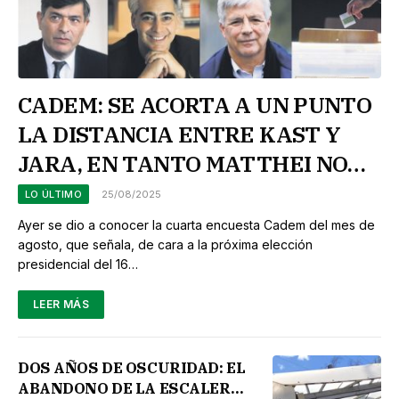
CADEM: SE ACORTA A UN PUNTO
LA DISTANCIA ENTRE KAST Y
JARA, EN TANTO MATTHEI NO
DESPEGA DEL TERCER LUGAR.
LO ÚLTIMO
25/08/2025
Ayer se dio a conocer la cuarta encuesta Cadem del mes de
agosto, que señala, de cara a la próxima elección
presidencial del 16…
LEER MÁS
DOS AÑOS DE OSCURIDAD: EL
ABANDONO DE LA ESCALERA