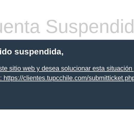
enta Suspendi
sido suspendida,
te sitio web y desea solucionar esta situación 
k: https://clientes.tupcchile.com/submitticket.php