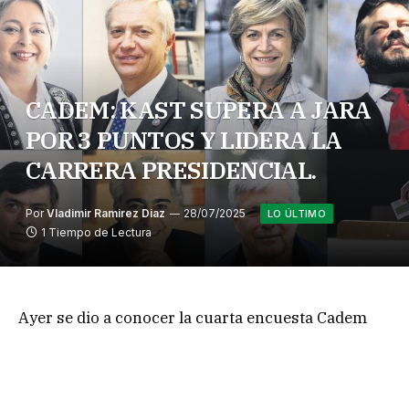
CADEM: KAST SUPERA A JARA
POR 3 PUNTOS Y LIDERA LA
CARRERA PRESIDENCIAL.
Por
Vladimir Ramirez Diaz
28/07/2025
LO ÚLTIMO
1 Tiempo de Lectura
Ayer se dio a conocer la cuarta encuesta Cadem
del mes de julio, donde el líder republicano José
Antonio Kast subió 3 puntos a 30%, en
comparación a la semana anterior, y pasó a liderar