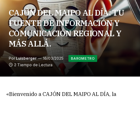
CAJÓN DEL MAIPO AL DÍA: TU
FUENTE DE INFORMACIÓN Y
COMUNICACIÓN REGIONAL Y
MÁS ALLÁ.
Por
Luisberger
16/03/2025
BAROMETRO
2 Tiempo de Lectura
«Bienvenido a CAJÓN DEL MAIPO AL DÍA, la
plataforma en línea que te mantiene al tanto de lo
que ocurre en nuestra región, el país y el mundo.
Somos tu conexión constante con las noticias
frescas y relevantes, desde lo más cercano en lo
local, hasta lo más impactante en lo nacional e