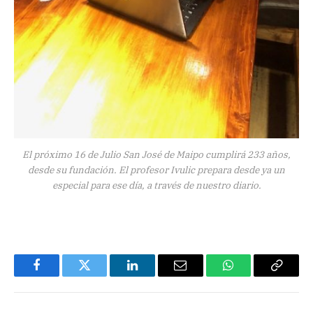
El próximo 16 de Julio San José de Maipo cumplirá 233 años,
desde su fundación. El profesor Ivulic prepara desde ya un
especial para ese día, a través de nuestro diario.
Facebook
Twitter
LinkedIn
Email
WhatsApp
Copiar
enlace