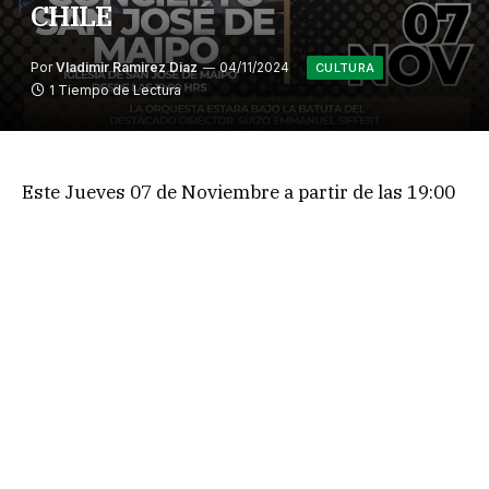
CHILE
Por
Vladimir Ramirez Diaz
04/11/2024
CULTURA
1 Tiempo de Lectura
Este Jueves 07 de Noviembre a partir de las 19:00
horas y bajo la batuta del destacado director suizo
Emmanuel Siffert, se realizará un concierto
gratuito en la iglesia de San José de Maipo.
Concierto presentado por la SEREMI, secretaria de
las culturas y las artes y los patrimonios.
Ya lo saben, vecinos y vecinas, este panorama
cultural y musical, absolutamente gratuito, a partir