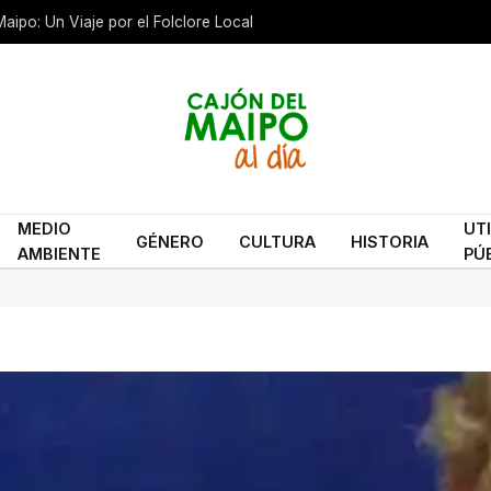
aipo: Un Viaje por el Folclore Local
MEDIO
UT
GÉNERO
CULTURA
HISTORIA
AMBIENTE
PÚ