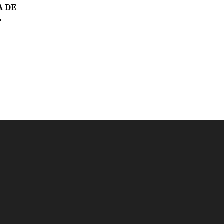
A DE
L