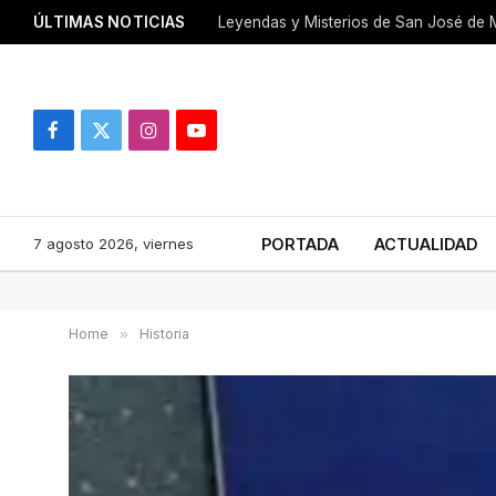
ÚLTIMAS NOTICIAS
Leyendas y Misterios de San José de M
Facebook
X
Instagram
YouTube
(Twitter)
7 agosto 2026, viernes
PORTADA
ACTUALIDAD
Home
»
Historia