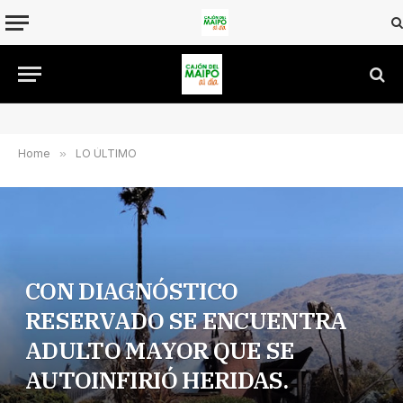
Home
»
LO ÚLTIMO
CON DIAGNÓSTICO
RESERVADO SE ENCUENTRA
ADULTO MAYOR QUE SE
AUTOINFIRIÓ HERIDAS.