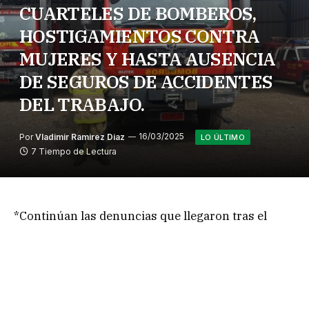
CUARTELES DE BOMBEROS,
HOSTIGAMIENTOS CONTRA
MUJERES Y HASTA AUSENCIA
DE SEGUROS DE ACCIDENTES
DEL TRABAJO.
Por
Vladimir Ramirez Diaz
16/03/2025
LO ÚLTIMO
7 Tiempo de Lectura
*Continúan las denuncias que llegaron tras el
reportaje de “NN”
(
https://cajondelmaipoaldia.com/soy-valiente-en-
ser-la-primera-en-denunciar-a-un-hombre-sucio-
que-cree-que-por-tener-un-cargo-y-poder-puede-