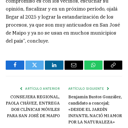
compromiso es con los vecinos, escuchar su
opinión, fiscalizar y en un próximo período, ojalá
llegar al 2025 y lograr la estandarización de los
procesos, ya que son muy anticuados en San José
de Maipo y ya no se usan en muchos municipios
del país”, concluye.
Facebook
Twitter
LinkedIn
Email
WhatsApp
Copiar
enlace
ARTÍCULO ANTERIOR
ARTÍCULO SIGUIENTE
CONSEJERA REGIONAL,
Benjamín Bustos González,
PAOLA CHÁVEZ, ENTREGA
candidato a concejal;
DOS CLÍNICAS MÓVILES
«DESDE EL JARDÍN
PARA SAN JOSÉ DE MAIPO
INFANTIL NACIÓ MI AMOR
POR LA NATURALEZA»