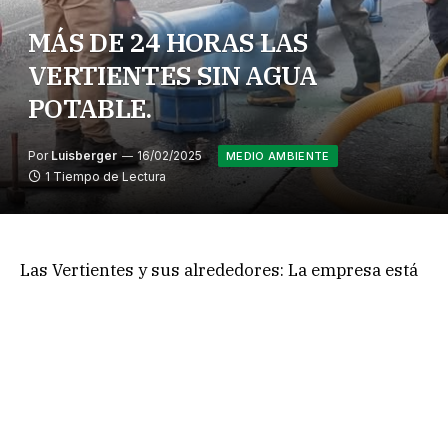
MÁS DE 24 HORAS LAS
VERTIENTES SIN AGUA
POTABLE.
Por
Luisberger
16/02/2025
MEDIO AMBIENTE
1 Tiempo de Lectura
Las Vertientes y sus alrededores: La empresa está
realizando trabajos en la red y ha pospuesto en
cuatro ocasiones la hora de restitución del
servicio. Una vez más, ha postergado la solución,
afectando a los habitantes de San José de Maipo,
quienes constantemente sufren por su falta de
compromiso. Ahora, han prometido que hoy,