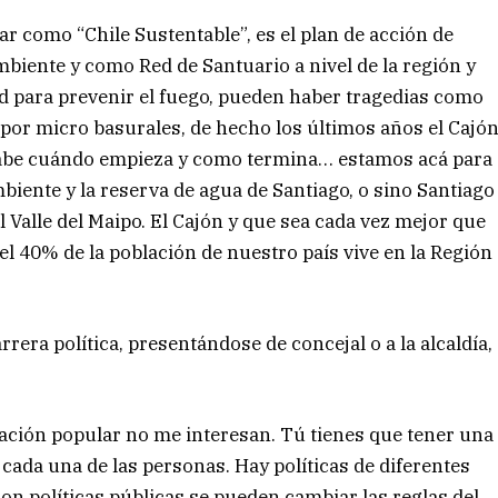
 como “Chile Sustentable”, es el plan de acción de
biente y como Red de Santuario a nivel de la región y
 para prevenir el fuego, pueden haber tragedias como
) por micro basurales, de hecho los últimos años el Cajó
 sabe cuándo empieza y como termina… estamos acá para
biente y la reserva de agua de Santiago, o sino Santiago
l Valle del Maipo. El Cajón y que sea cada vez mejor que
el 40% de la población de nuestro país vive en la Región
era política, presentándose de concejal o a la alcaldía,
tación popular no me interesan. Tú tienes que tener una
ada una de las personas. Hay políticas de diferentes
n políticas públicas se pueden cambiar las reglas del