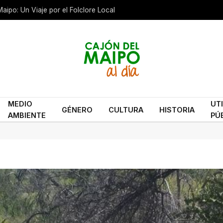
aipo: Un Viaje por el Folclore Local
MEDIO
UT
GÉNERO
CULTURA
HISTORIA
AMBIENTE
PÚ