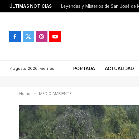
ÚLTIMAS NOTICIAS
Leyendas y Misterios de San José de M
Facebook
X
Instagram
YouTube
(Twitter)
7 agosto 2026, viernes
PORTADA
ACTUALIDAD
Home
»
MEDIO AMBIENTE