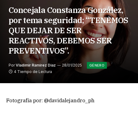
Concejala Constanza González,
por tema seguridad; “TENEMOS
QUE DEJAR DE SER
REACTIVOS, DEBEMOS SER
PREVENTIVOS”.
Por
Vladimir Ramirez Diaz
28/01/2025
GÉNERO
4 Tiempo de Lectura
Fotografía por: @davidalejandro_ph
+ La concejala, a punto de cumplir sus primeros
dos meses en el cargo, es además, topógrafo e
ingeniera en información y control de gestión.