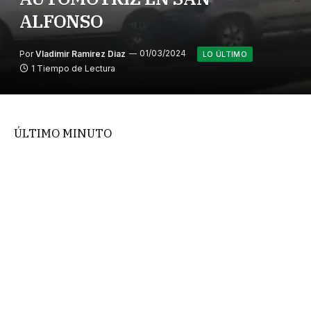
ALFONSO
Por
Vladimir Ramirez Diaz
01/03/2024
LO ÚLTIMO
1 Tiempo de Lectura
ÚLTIMO MINUTO
Bomberos es despachado a 10-4, llamado de
rescate vehicular, en Camino al Volcán, en San
Alfonso, afuera de la Jauría, pista de bajada,
Bomberos en tránsito al lugar con carros B-2 y R-
1, noticia en desarrollo…
Facebook
Twitter
LinkedIn
Email
WhatsApp
Copiar