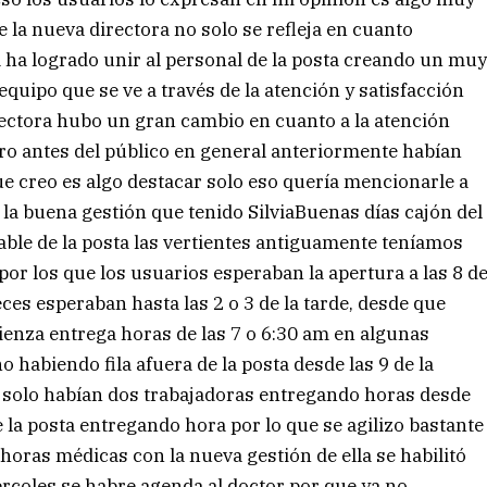
 la nueva directora no solo se refleja en cuanto
 ha logrado unir al personal de la posta creando un mu
quipo que se ve a través de la atención y satisfacción
rectora hubo un gran cambio en cuanto a la atención
o antes del público en general anteriormente habían
e creo es algo destacar solo eso quería mencionarle a
la buena gestión que tenido SilviaBuenas días cajón del
table de la posta las vertientes antiguamente teníamos
or los que los usuarios esperaban la apertura a las 8 d
es esperaban hasta las 2 o 3 de la tarde, desde que
omienza entrega horas de las 7 o 6:30 am en algunas
o habiendo fila afuera de la posta desde las 9 de la
solo habían dos trabajadoras entregando horas desde
e la posta entregando hora por lo que se agilizo bastante
ras médicas con la nueva gestión de ella se habilitó
rcoles se habre agenda al doctor por que ya no