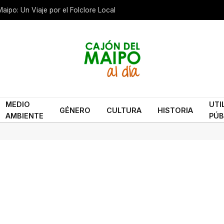
aipo: Un Viaje por el Folclore Local
MEDIO
UTI
GÉNERO
CULTURA
HISTORIA
AMBIENTE
PÚB