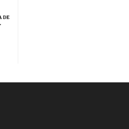
A DE
L