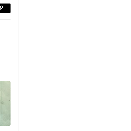
p
Copiar
enlace