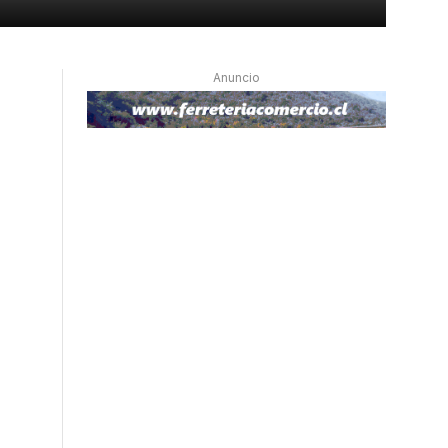
Anuncio
s