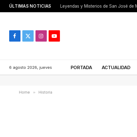
ÚLTIMAS NOTICIAS
Leyendas y Misterios de San José de M
Facebook
X
Instagram
YouTube
(Twitter)
6 agosto 2026, jueves
PORTADA
ACTUALIDAD
Home
»
Historia