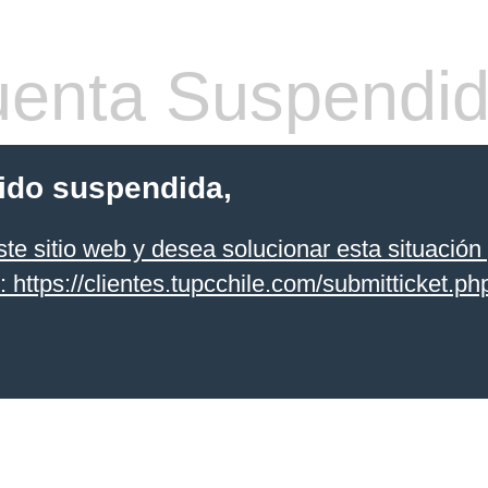
enta Suspendi
sido suspendida,
te sitio web y desea solucionar esta situación 
k: https://clientes.tupcchile.com/submitticket.php