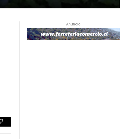
Anuncio
p
Copiar
enlace