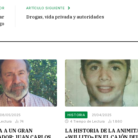
OR
ARTÍCULO SIGUIENTE
ar
Drogas, vida privada y autoridades
go
08/05/2025
HISTORIA
21/04/2025
Lectura
74
4 Tiempo de Lectura
1.860
A A UN GRAN
LA HISTORIA DE LA ANIMIT
DOR: JUAN CARLOS
«WILLITO» EN EL CAJÓN DE