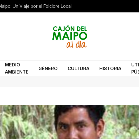
aipo: Un Viaje por el Folclore Local
MEDIO
UT
GÉNERO
CULTURA
HISTORIA
AMBIENTE
PÚ