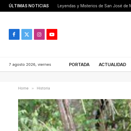
ÚLTIMAS NOTICIAS
Leyendas y Misterios de San José de M
Facebook
X
Instagram
YouTube
(Twitter)
7 agosto 2026, viernes
PORTADA
ACTUALIDAD
Home
»
Historia