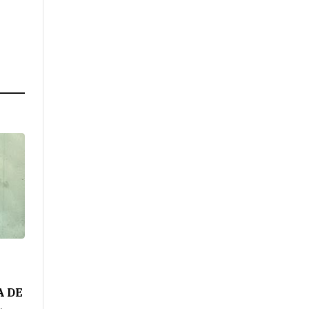
A DE
L