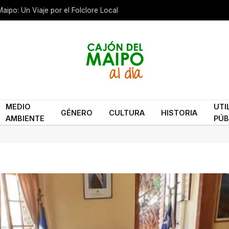
aipo: Un Viaje por el Folclore Local
MEDIO
UTI
GÉNERO
CULTURA
HISTORIA
AMBIENTE
PÚB