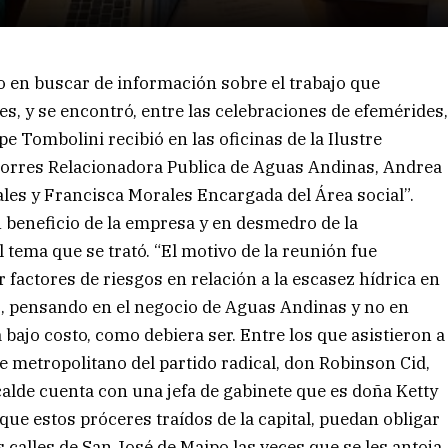
o en buscar de información sobre el trabajo que
, y se encontró, entre las celebraciones de efemérides
lipe Tombolini recibió en las oficinas de la Ilustre
Torres Relacionadora Publica de Aguas Andinas, Andrea
es y Francisca Morales Encargada del Área social”.
beneficio de la empresa y en desmedro de la
tema que se trató. “El motivo de la reunión fue
r factores de riesgos en relación a la escasez hídrica en
es, pensando en el negocio de Aguas Andinas y no en
 bajo costo, como debiera ser. Entre los que asistieron a
e metropolitano del partido radical, don Robinson Cid,
calde cuenta con una jefa de gabinete que es doña Ketty
que estos próceres traídos de la capital, puedan obligar
calles de San José de Maipo las veces que se les antoja