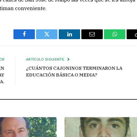
stiman conveniente.
Facebook
Twitter
LinkedIn
Email
WhatsAp
OR
ARTÍCULO SIGUIENTE
EN
¿CUÁNTOS CAJONINOS TERMINARON LA
AY
EDUCACIÓN BÁSICA O MEDIA?
A.