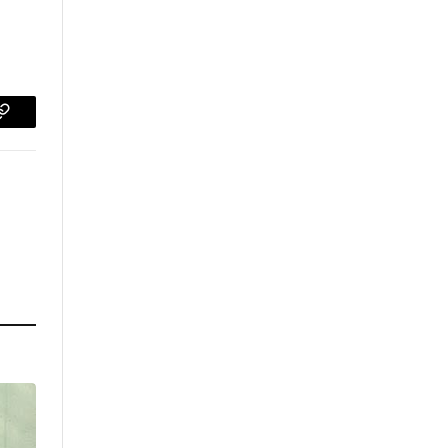
p
Copiar
enlace