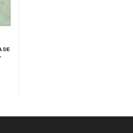
A DE
L