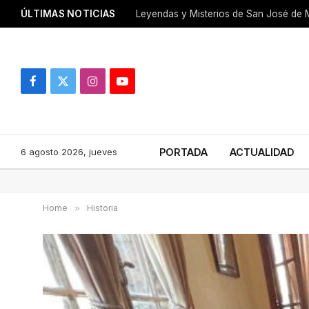
ÚLTIMAS NOTICIAS
Leyendas y Misterios de San José de M
Facebook
X
Instagram
YouTube
(Twitter)
6 agosto 2026, jueves
PORTADA
ACTUALIDAD
Home
»
Historia