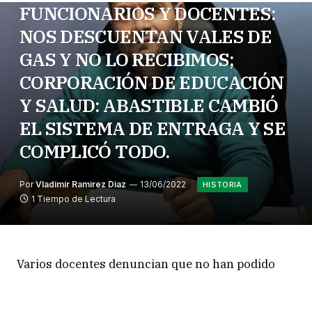
FUNCIONARIOS Y DOCENTES:
NOS DESCUENTAN VALES DE
GAS Y NO LO RECIBIMOS;
CORPORACIÓN DE EDUCACIÓN
Y SALUD: ABASTIBLE CAMBIÓ
EL SISTEMA DE ENTRAGA Y SE
COMPLICÓ TODO.
Por
Vladimir Ramirez Diaz
13/06/2022
HISTORIA
1 Tiempo de Lectura
Varios docentes denuncian que no han podido
acceder al gas, que ya le fue descontado del sueldo
de mayo. Argumentan que hasta la fecha, 13 de