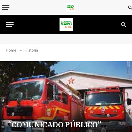
Home
»
Historia
“COMUNICADO PÚBLICO”