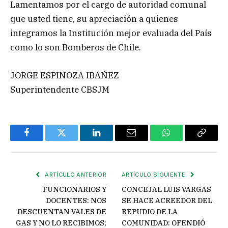
Lamentamos por el cargo de autoridad comunal
que usted tiene, su apreciación a quienes
integramos la Institución mejor evaluada del País
como lo son Bomberos de Chile.
JORGE ESPINOZA IBAÑEZ
Superintendente CBSJM
Facebook
Twitter
LinkedIn
Email
WhatsApp
Copiar
enlace
ARTÍCULO ANTERIOR
ARTÍCULO SIGUIENTE
FUNCIONARIOS Y
CONCEJAL LUIS VARGAS
DOCENTES: NOS
SE HACE ACREEDOR DEL
DESCUENTAN VALES DE
REPUDIO DE LA
GAS Y NO LO RECIBIMOS;
COMUNIDAD: OFENDIÓ