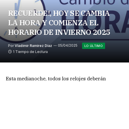
RECUERDE!, HOY SE CAMBIA
LA HORA Y COMIENZA EL
HORARIO DE INVIERNO 2025
Por
Vladimir Ramirez Diaz
05/04/2025
LO ÚLTIMO
1 Tiempo de Lectura
Esta medianoche, todos los relojes deberán
atrasarse una hora, vale decir, a las 00:00 debe
ajustarlo a las 23:00, marcando el fin del horario
de verano y el inicio del de invierno.
Muchos dispositivos conectados a Internet
realizarán el cambio de manera automática, pero