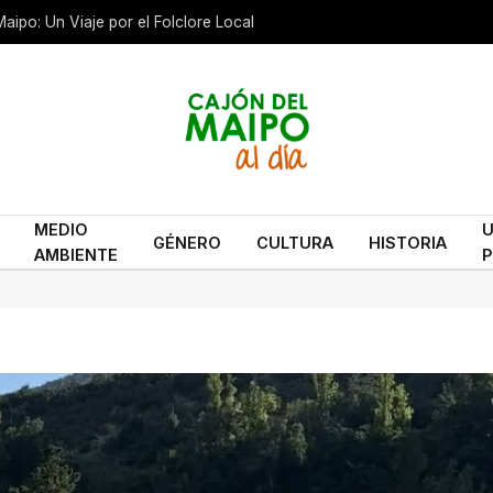
aipo: Un Viaje por el Folclore Local
MEDIO
U
GÉNERO
CULTURA
HISTORIA
AMBIENTE
P