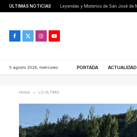
ÚLTIMAS NOTICIAS
Leyendas y Misterios de San José de M
Facebook
X
Instagram
YouTube
(Twitter)
5 agosto 2026, miércoles
PORTADA
ACTUALIDAD
Home
»
LO ÚLTIMO