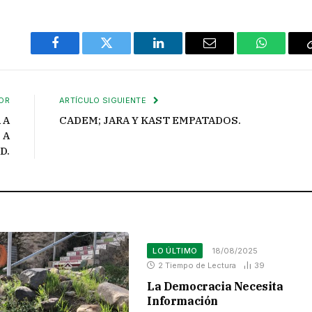
Facebook
Twitter
LinkedIn
Email
WhatsAp
OR
ARTÍCULO SIGUIENTE
 A
CADEM; JARA Y KAST EMPATADOS.
 A
D.
LO ÚLTIMO
18/08/2025
2 Tiempo de Lectura
39
La Democracia Necesita
Información