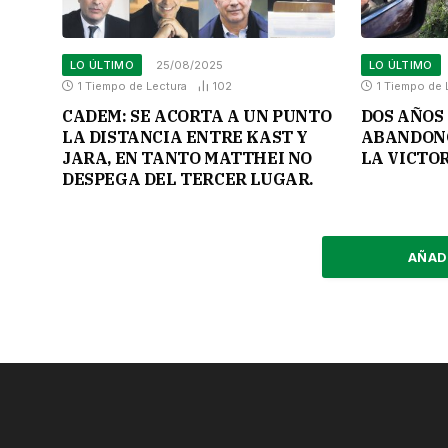
LO ÚLTIMO
25/08/2025
LO ÚLTIMO
1 Tiempo de Lectura
102
1 Tiempo de 
CADEM: SE ACORTA A UN PUNTO
DOS AÑOS 
LA DISTANCIA ENTRE KAST Y
ABANDONO
JARA, EN TANTO MATTHEI NO
LA VICTOR
DESPEGA DEL TERCER LUGAR.
AÑAD