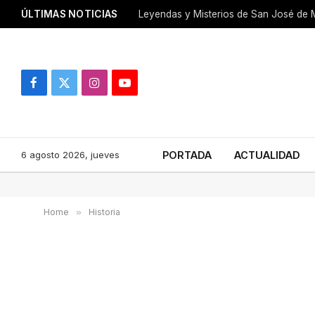
ÚLTIMAS NOTICIAS
Leyendas y Misterios de San José de M
Facebook
X
Instagram
YouTube
(Twitter)
6 agosto 2026, jueves
PORTADA
ACTUALIDAD
Home
»
Historia