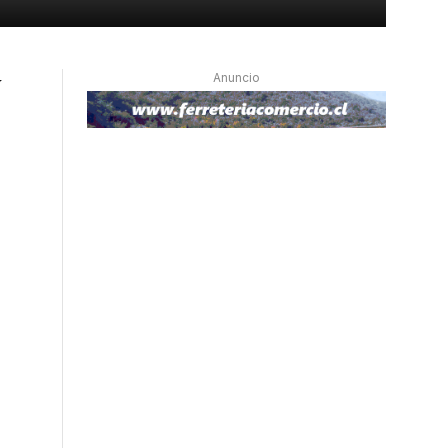
Anuncio
y
e