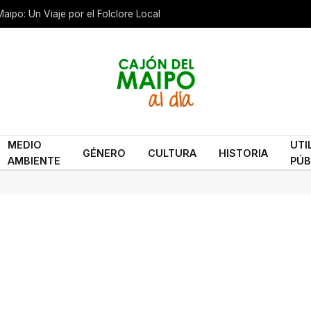
aipo: Un Viaje por el Folclore Local
MEDIO
UTI
GÉNERO
CULTURA
HISTORIA
AMBIENTE
PÚB