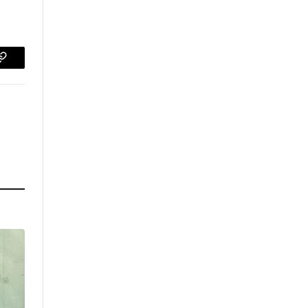
p
Copiar
enlace