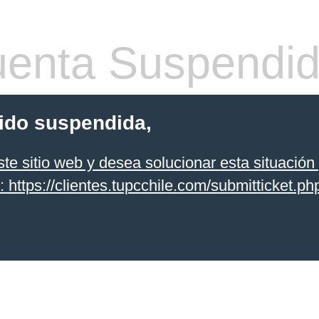
enta Suspendi
sido suspendida,
te sitio web y desea solucionar esta situación 
k: https://clientes.tupcchile.com/submitticket.php